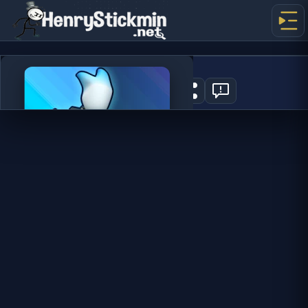
G Switch 3
2
JOGAR AGORA