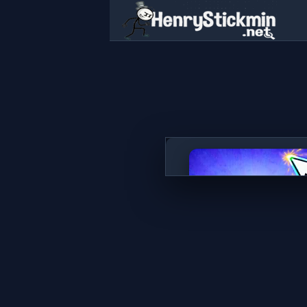
Goo Goo Gaga Clicker
JOGAR AGOR