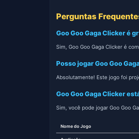
Perguntas Frequente
Goo Goo Gaga Clicker é gr
Sim, Goo Goo Gaga Clicker é comp
Posso jogar Goo Goo Gaga
Absolutamente! Este jogo foi pr
Goo Goo Gaga Clicker est
Sim, você pode jogar Goo Goo Gag
Nome do Jogo