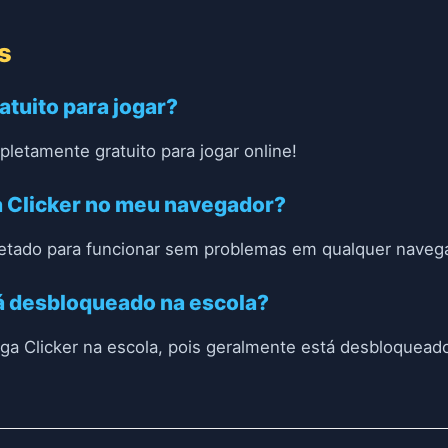
s
atuito para jogar?
letamente gratuito para jogar online!
 Clicker no meu navegador?
ojetado para funcionar sem problemas em qualquer nave
á desbloqueado na escola?
a Clicker na escola, pois geralmente está desbloquead