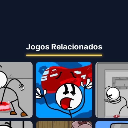
Jogos Relacionados