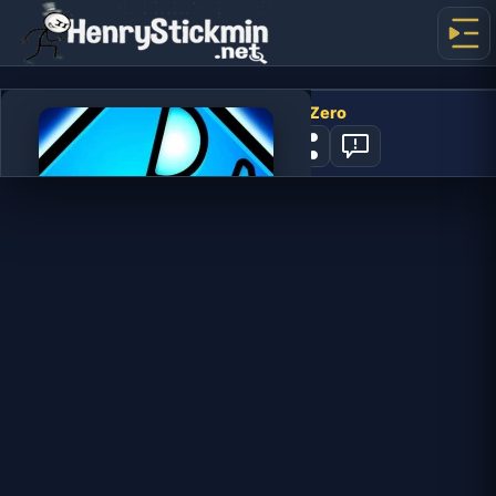
Geometry Dash SubZero
0
JOGAR AGORA