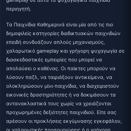
gameplay σε αυτά τα ψυχαγωγικά παιχνίδια
περιηγητή.
Τα Παιχνίδια Καθημερινά είναι μία από τις πιο
δημοφιλείς κατηγορίες διαδικτυακών παιχνιδιών
επειδή συνδυάζουν απλούς μηχανισμούς,
χαλαρωτικό gameplay και γρήγορη ψυχαγωγία σε
διασκεδαστικές εμπειρίες που μπορεί να
απολαύσει ο καθένας. Οι παίκτες μπορούν να
λύσουν παζλ, να ταιριάξουν αντικείμενα, να
ολοκληρώσουν μίνι-παιχνίδια, να διαχειριστούν
εικονικές δραστηριότητες ή να δοκιμάσουν τα
αντανακλαστικά τους χωρίς να χρειάζονται
προχωρημένες δεξιότητες παιχνιδιού. Είτε σας
αρέσουν οι προκλήσεις εκγύμνασης εγκεφάλου,
οι χαλαρωτικές προσομοιώσεις ή η γρήγορη