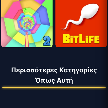
Περισσότερες Κατηγορίες
Όπως Αυτή