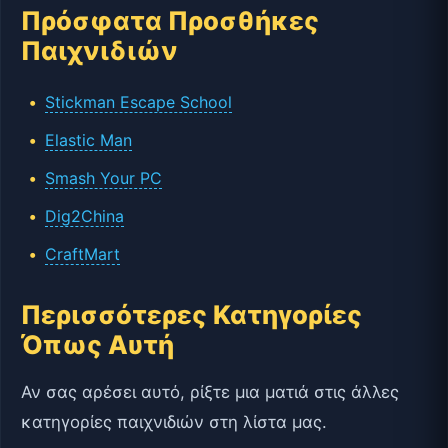
Πρόσφατα Προσθήκες
Παιχνιδιών
Stickman Escape School
Elastic Man
Smash Your PC
Dig2China
CraftMart
Περισσότερες Κατηγορίες
Όπως Αυτή
Αν σας αρέσει αυτό, ρίξτε μια ματιά στις άλλες
κατηγορίες παιχνιδιών στη λίστα μας.