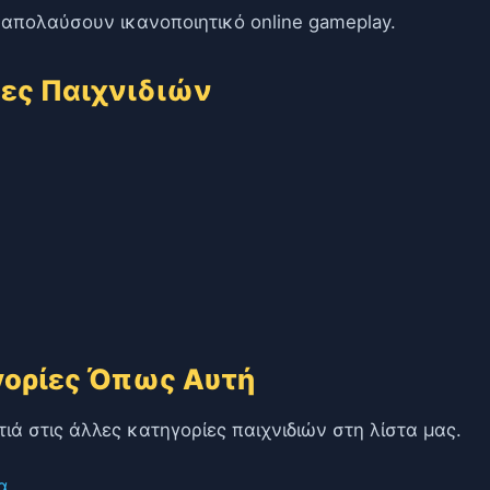
απολαύσουν ικανοποιητικό online gameplay.
ες Παιχνιδιών
γορίες Όπως Αυτή
τιά στις άλλες κατηγορίες παιχνιδιών στη λίστα μας.
α