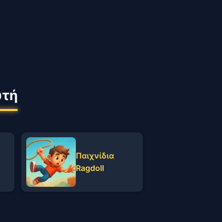
υτή
Παιχνίδια
Ragdoll