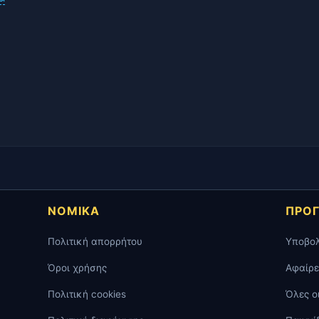
ΝΟΜΙΚΆ
ΠΡΟ
Πολιτική απορρήτου
Υποβολ
Όροι χρήσης
Αφαίρε
Πολιτική cookies
Όλες ο