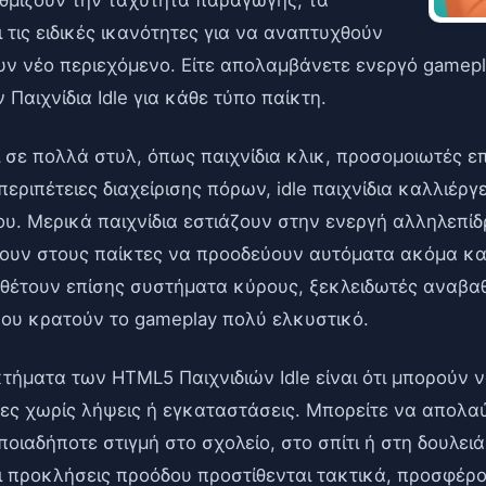
τις ειδικές ικανότητες για να αναπτυχθούν
ν νέο περιεχόμενο. Είτε απολαμβάνετε ενεργό gamepla
αιχνίδια Idle για κάθε τύπο παίκτη.
αι σε πολλά στυλ, όπως παιχνίδια κλικ, προσομοιωτές ε
εριπέτειες διαχείρισης πόρων, idle παιχνίδια καλλιέρ
ου. Μερικά παιχνίδια εστιάζουν στην ενεργή αλληλεπί
πουν στους παίκτες να προοδεύουν αυτόματα ακόμα κα
διαθέτουν επίσης συστήματα κύρους, ξεκλειδωτές αναβα
ου κρατούν το gameplay πολύ ελκυστικό.
ήματα των HTML5 Παιχνιδιών Idle είναι ότι μπορούν 
τες χωρίς λήψεις ή εγκαταστάσεις. Μπορείτε να απολαύ
ποιαδήποτε στιγμή στο σχολείο, στο σπίτι ή στη δουλε
ι προκλήσεις προόδου προστίθενται τακτικά, προσφέρ