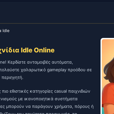
 Idle
ίδια Idle Online
line! Κερδίστε ανταμοιβές αυτόματα,
απολαύστε χαλαρωτικό gameplay προόδου σε
 περιηγητή.
ις πιο εθιστικές κατηγορίες casual παιχνιδιών
νισμούς με ικανοποιητικά συστήματα
τες μπορούν να παράγουν χρήματα, πόρους ή
θμίζουν την ταχύτητα παραγωγής, τα