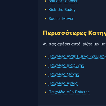
Ball Sort Soccer
Kick the Buddy
Soccer Mover
Περισσότερες Κατη
Αν σας αρέσει αυτό, ρίξτε μια μα
Παιχνίδια Αντικείμενα Κρυμμέν
Παιχνίδια Διαφυγής
Παιχνίδια Μάχης
Παιχνίδια Αψίδα
Παιχνίδια Δύο Παίκτες