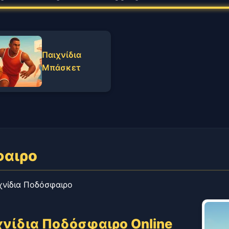
Παιχνίδια
Μπάσκετ
φαιρο
χνίδια Ποδόσφαιρο
νίδια Ποδόσφαιρο Online