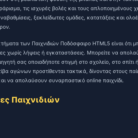
άρισμα, τις ισχυρές βολές και τους απλοποιημένους χε
ναβαθμίσεις, ξεκλείδωτες ομάδες, κατατάξεις και ολο
ρον.
τήματα των Παιχνιδιών Ποδόσφαιρο HTML5 είναι ότι μ
τες χωρίς λήψεις ή εγκαταστάσεις. Μπορείτε να απολα
γητή σας οποιαδήποτε στιγμή στο σχολείο, στο σπίτι ή
τίβα αγώνων προστίθενται τακτικά, δίνοντας στους πα
και να απολαύσουν συναρπαστικό online παιχνίδι.
ες Παιχνιδιών