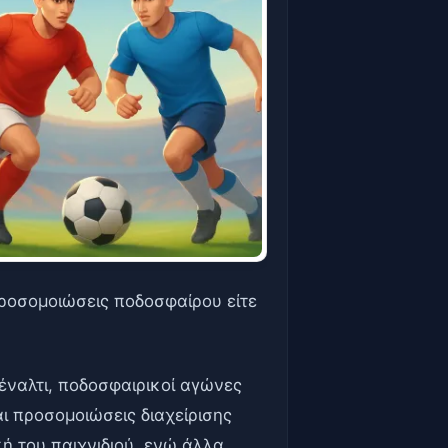
προσομοιώσεις ποδοσφαίρου είτε
έναλτι, ποδοσφαιρικοί αγώνες
ι προσομοιώσεις διαχείρισης
κή του παιχνιδιού, ενώ άλλα