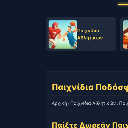
Παιχνίδια
Αθλητικών
Παιχνίδια Ποδόσ
Αρχική
Παιχνίδια Αθλητικών
Παι
»
»
Παίξτε Δωρεάν Παιχ