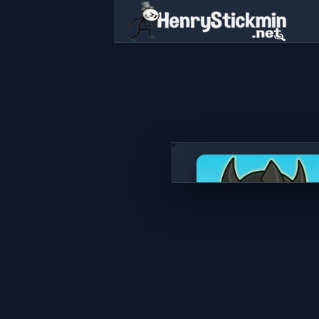
Knight Hero Adventure: Idl
지금 플레이