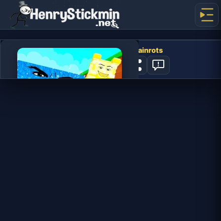
Escape Tsunami For Brainrots
7
지금 플레이