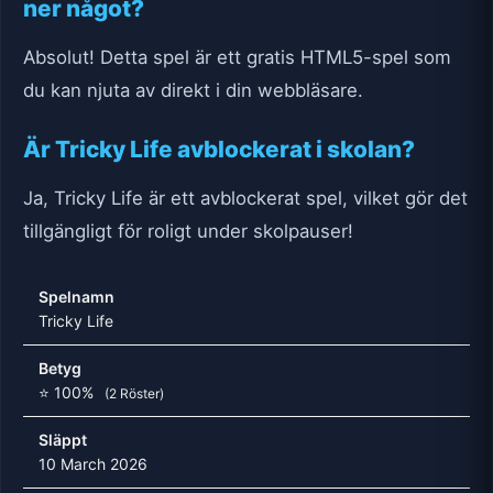
ner något?
Absolut! Detta spel är ett gratis HTML5-spel som
du kan njuta av direkt i din webbläsare.
Är Tricky Life avblockerat i skolan?
Ja, Tricky Life är ett avblockerat spel, vilket gör det
tillgängligt för roligt under skolpauser!
Spelnamn
Tricky Life
Betyg
⭐ 100%
(2 Röster)
Släppt
10 March 2026