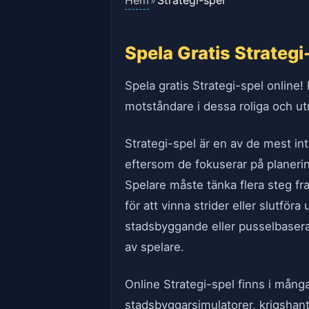
Strategi-spel
»
Spela Gratis Strategi
Spela gratis Strategi-spel online!
motståndare i dessa roliga och 
Strategi-spel är en av de mest in
eftersom de fokuserar på planerin
Spelare måste tänka flera steg fr
för att vinna strider eller slutföra
stadsbyggande eller pusselbaserad 
av spelare.
Online Strategi-spel finns i många 
stadsbyggarsimulatorer, krigshant