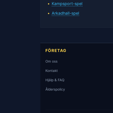
Kampsport-spel
Arkadhall-spel
FÖRETAG
Om oss
Kontakt
Hjälp & FAQ
Ålderspolicy