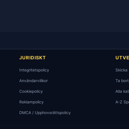
JURIDISKT
UTV
Integritetspolicy
Skicka 
Användarvillkor
Ta bort
Cookiepolicy
Alla ka
Reklampolicy
A-Z Sp
DMCA / Upphovsrättspolicy