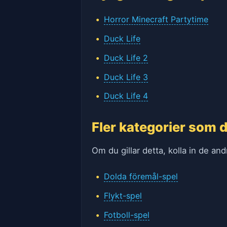
Horror Minecraft Partytime
Duck Life
Duck Life 2
Duck Life 3
Duck Life 4
Fler kategorier som 
Om du gillar detta, kolla in de and
Dolda föremål-spel
Flykt-spel
Fotboll-spel