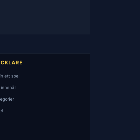
ECKLARE
in ett spel
 innehåll
tegorier
el