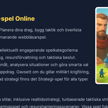
-spel Online
 Planera dina drag, bygg taktik och överlista
utmanande webbläsarspel.
tellektuellt engagerande spelkategorierna
g, resursförvaltning och taktiska beslut.
amåt, analysera situationer och göra smarta val
 uppdrag. Oavsett om du gillar militärt krigföring,
strategi finns det Strategi-spel för alla typer
stilar, inklusive realtidsstrategi, turbaserade taktiska st
eringsspel och resurshanteringsscenarier. Vissa spel foku