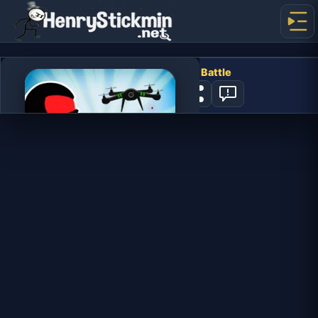
Stickman Army: Team Battle
2
SPELA NU