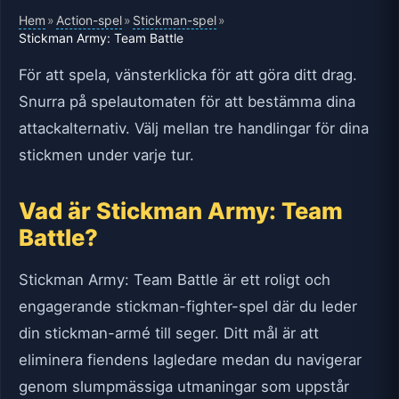
Hem
Action-spel
Stickman-spel
»
»
»
Stickman Army: Team Battle
För att spela, vänsterklicka för att göra ditt drag.
Snurra på spelautomaten för att bestämma dina
attackalternativ. Välj mellan tre handlingar för dina
stickmen under varje tur.
Vad är Stickman Army: Team
Battle?
Stickman Army: Team Battle är ett roligt och
engagerande stickman-fighter-spel där du leder
din stickman-armé till seger. Ditt mål är att
eliminera fiendens lagledare medan du navigerar
genom slumpmässiga utmaningar som uppstår