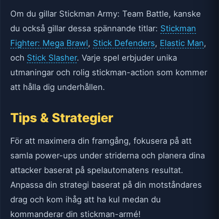
Om du gillar Stickman Army: Team Battle, kanske
du också gillar dessa spännande titlar:
Stickman
Fighter: Mega Brawl
,
Stick Defenders
,
Elastic Man
,
och
Stick Slasher
. Varje spel erbjuder unika
utmaningar och rolig stickman-action som kommer
att hålla dig underhållen.
Tips & Strategier
För att maximera din framgång, fokusera på att
samla power-ups under striderna och planera dina
attacker baserat på spelautomatens resultat.
Anpassa din strategi baserat på din motståndares
drag och kom ihåg att ha kul medan du
kommanderar din stickman-armé!