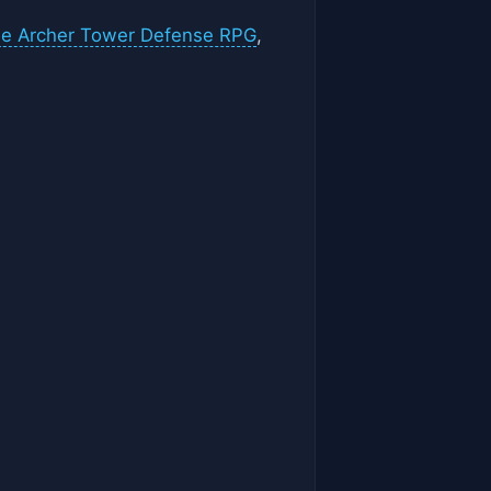
dle Archer Tower Defense RPG
,