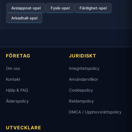
Avslappnat-spel
Fysik-spel
Färdighet-spel
Arkadhall-spel
FÖRETAG
JURIDISKT
Om oss
Integritetspolicy
Kontakt
Användarvillkor
Hjälp & FAQ
Cookiepolicy
Ålderspolicy
Reklampolicy
DMCA / Upphovsrättspolicy
UTVECKLARE