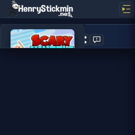
Scary Wheels
0
SPELA NU