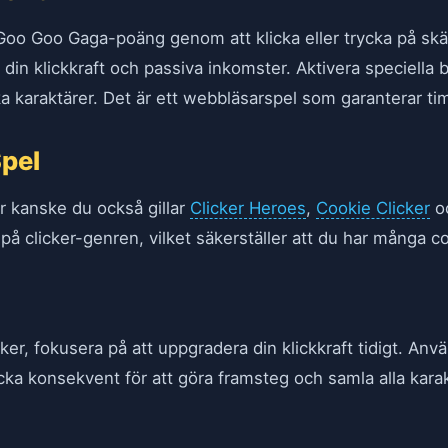
 Goo Goo Gaga-poäng genom att klicka eller trycka på s
din klickkraft och passiva inkomster. Aktivera speciella 
ka karaktärer. Det är ett webbläsarspel som garanterar ti
Spel
r kanske du också gillar
Clicker Heroes
,
Cookie Clicker
o
på clicker-genren, vilket säkerställer att du har många coo
ker, fokusera på att uppgradera din klickkraft tidigt. Anv
cka konsekvent för att göra framsteg och samla alla karak