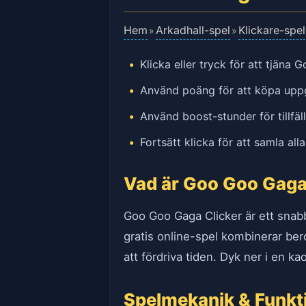
Hem
Arkadhall-spel
Klickare-spel
»
»
Klicka eller tryck för att tjän
Använd poäng för att köpa uppgr
Använd boost-stunder för tillfäll
Fortsätt klicka för att samla all
Vad är Goo Goo Gaga
Goo Goo Gaga Clicker är ett snabbt
gratis online-spel kombinerar bero
att fördriva tiden. Dyk ner i en ka
Spelmekanik & Funkt