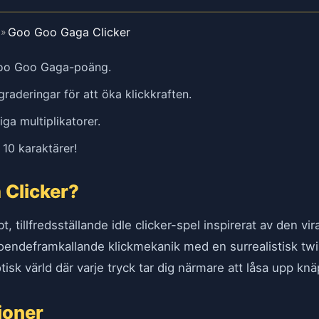
Goo Goo Gaga Clicker
»
a Goo Goo Gaga-poäng.
aderingar för att öka klickkraften.
iga multiplikatorer.
a 10 karaktärer!
 Clicker?
, tillfredsställande idle clicker-spel inspirerat av den 
endeframkallande klickmekanik med en surrealistisk twist, v
otisk värld där varje tryck tar dig närmare att låsa upp kn
ioner