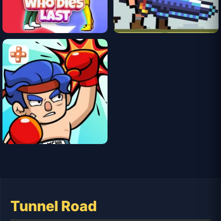
Tunnel Road