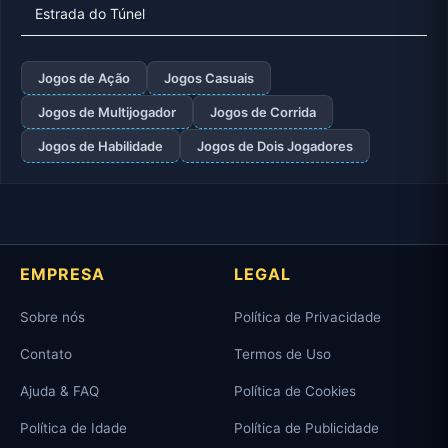
Estrada do Túnel
Jogos de Ação
Jogos Casuais
Jogos de Multijogador
Jogos de Corrida
Jogos de Habilidade
Jogos de Dois Jogadores
EMPRESA
LEGAL
Sobre nós
Política de Privacidade
Contato
Termos de Uso
Ajuda & FAQ
Política de Cookies
Política de Idade
Política de Publicidade