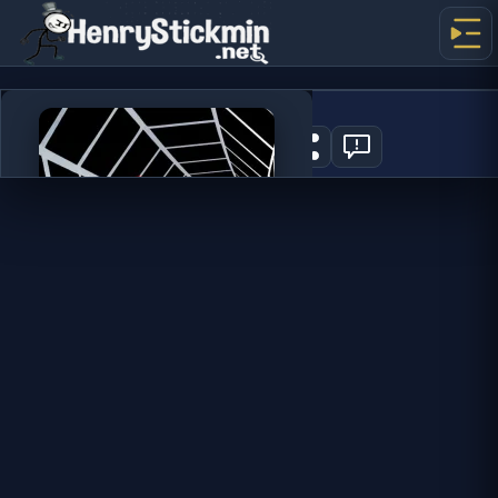
Tunnel Road
0
JOGAR AGORA