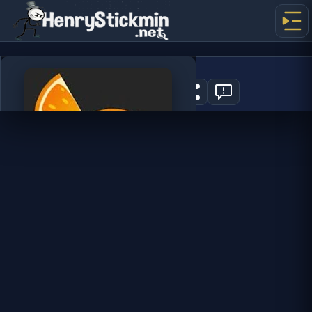
Slices
0
JOGAR AGORA