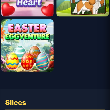
Slices