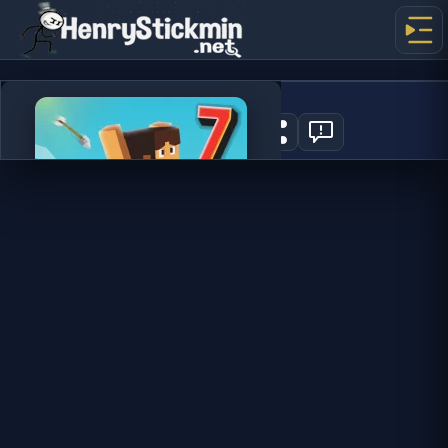
Parkour Block 7
0
JOGAR AGORA