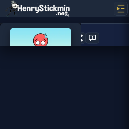
Mr Long Legs
2
JOGAR AGORA