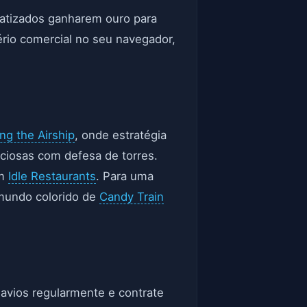
omatizados ganharem ouro para
ério comercial no seu navegador,
ting the Airship
, onde estratégia
ciosas com defesa de torres.
em
Idle Restaurants
. Para uma
 mundo colorido de
Candy Train
navios regularmente e contrate