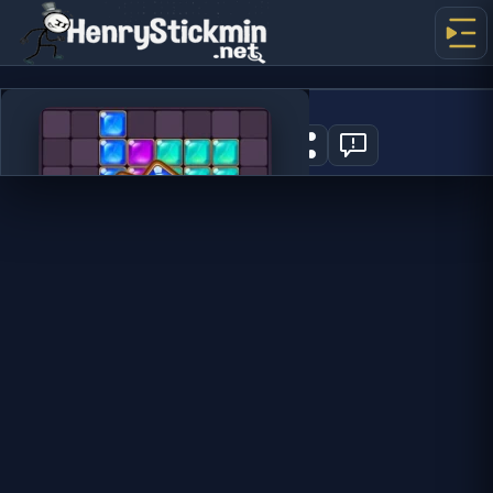
Block Puzzle
0
JOGAR AGORA