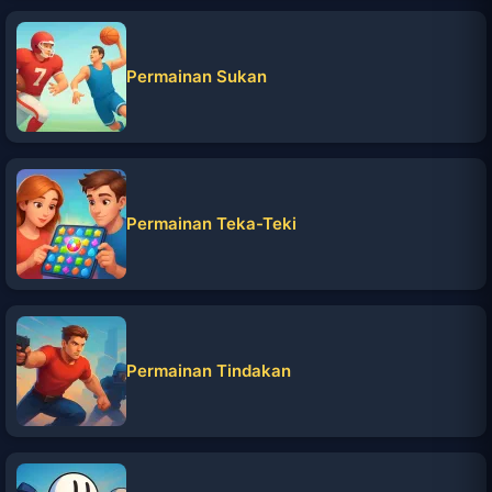
Permainan Sukan
Permainan Teka-Teki
Permainan Tindakan