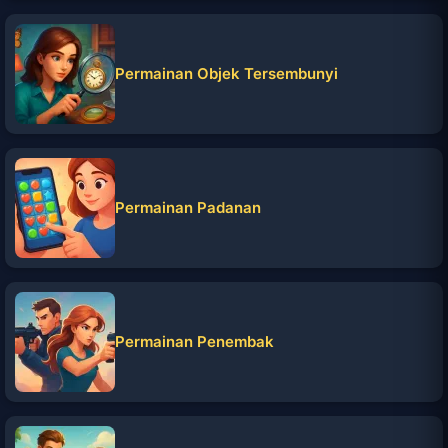
Permainan Objek Tersembunyi
Permainan Padanan
Permainan Penembak