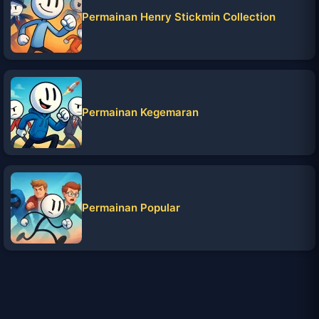
Permainan Henry Stickmin Collection
Permainan Kegemaran
Permainan Popular