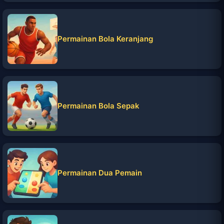
Permainan Bola Keranjang
Permainan Bola Sepak
Permainan Dua Pemain