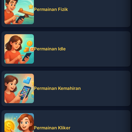
Permainan Fizik
Permainan Idle
Permainan Kemahiran
Permainan Kliker