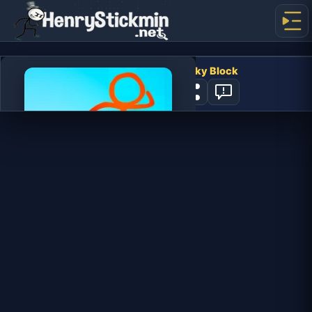
Stickman Parkour 2: Lucky Block
4
지금 플레이