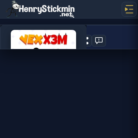
Vex X3M
0
SPIL NU