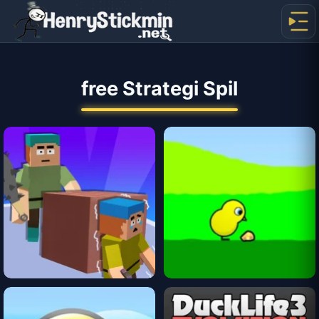
free Strategi Spil