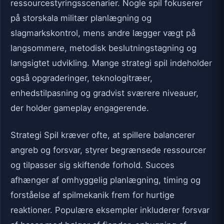
ressourcestyringsscenarier. Nogle spil fokuserer
på storskala militær planlægning og
slagmarkskontrol, mens andre lægger vægt på
langsommere, metodisk beslutningstagning og
langsigtet udvikling. Mange strategi spil indeholder
også opgraderinger, teknologitræer,
enhedstilpasning og gradvist sværere niveauer,
der holder gameplay engagerende.
Strategi Spil kræver ofte, at spillere balancerer
angreb og forsvar, styrer begrænsede ressourcer
og tilpasser sig skiftende forhold. Succes
afhænger af omhyggelig planlægning, timing og
forståelse af spilmekanik frem for hurtige
reaktioner. Populære eksempler inkluderer forsvar