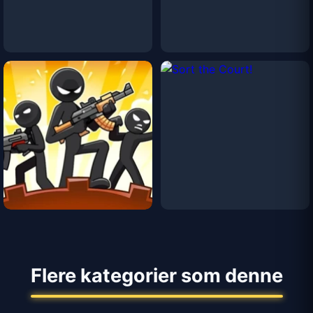
Flere kategorier som denne