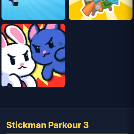
Stickman Parkour 3