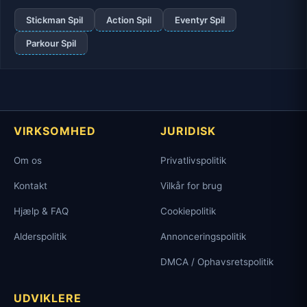
Stickman Spil
Action Spil
Eventyr Spil
Parkour Spil
VIRKSOMHED
JURIDISK
Om os
Privatlivspolitik
Kontakt
Vilkår for brug
Hjælp & FAQ
Cookiepolitik
Alderspolitik
Annonceringspolitik
DMCA / Ophavsretspolitik
UDVIKLERE