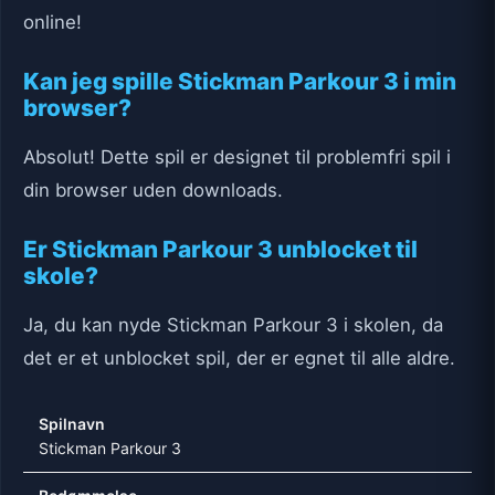
online!
Kan jeg spille Stickman Parkour 3 i min
browser?
Absolut! Dette spil er designet til problemfri spil i
din browser uden downloads.
Er Stickman Parkour 3 unblocket til
skole?
Ja, du kan nyde Stickman Parkour 3 i skolen, da
det er et unblocket spil, der er egnet til alle aldre.
Spilnavn
Stickman Parkour 3