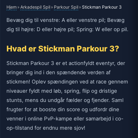
Hjem
Arkadespil Spil
Parkour Spil
»
»
»
Stickman Parkour 3
Bevæg dig til venstre: A eller venstre pil; Bevæg
dig til højre: D eller højre pil; Spring: W eller op pil.
Hvad er Stickman Parkour 3?
Stickman Parkour 3 er et actionfyldt eventyr, der
bringer dig ind i den spændende verden af
stickmen! Oplev spændingen ved at race gennem
niveauer fyldt med løb, spring, flip og dristige
stunts, mens du undgår fælder og fjender. Saml
frugter for at booste din score og udfordr dine
venner i online PvP-kampe eller samarbejd i co-
op-tilstand for endnu mere sjov!