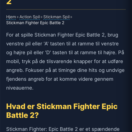
2
Hjem
Action Spil
Stickman Spil
»
»
»
Stickman Fighter Epic Battle 2
For at spille Stickman Fighter Epic Battle 2, brug
venstre pil eller 'A' tasten til at ramme til venstre
og højre pil eller 'D' tasten til at ramme til højre. På
mobil, tryk på de tilsvarende knapper for at udføre
angreb. Fokuser på at timinge dine hits og undvige
fjendens angreb for at komme videre gennem
niveauerne.
Hvad er Stickman Fighter Epic
Battle 2?
Stickman Fighter: Epic Battle 2 er et spændende