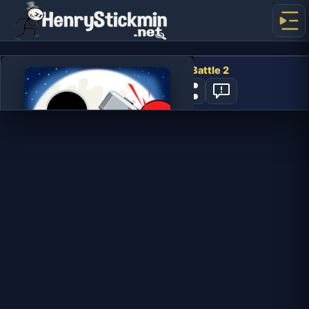
Stickman Fighter Epic Battle 2
0
SPIL NU