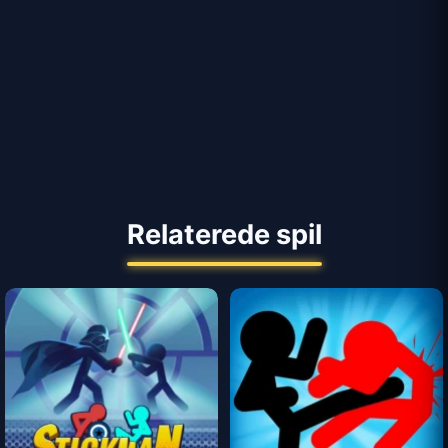
Relaterede spil