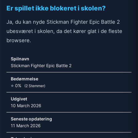
Er spillet ikke blokeret i skolen?
Ja, du kan nyde Stickman Fighter Epic Battle 2
ubesværet i skolen, da det kører glat i de fleste
browsere.
Spilnavn
Stickman Fighter Epic Battle 2
Bedømmelse
⭐ 0%
(2 Stemmer)
Udgivet
10 March 2026
Seneste opdatering
11 March 2026