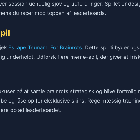
ver session uendelig sjov og udfordringer. Spillet er desig
, mens du racer mod toppen af leaderboards.
pil
tjek
Escape Tsunami For Brainrots
. Dette spil tilbyder 
g underholdt. Udforsk flere meme-spil, der giver et friskt 
fokuser på at samle brainrots strategisk og blive fortrol
ngribe og låse op for eksklusive skins. Regelmæssig træni
gere op ad leaderboardet.