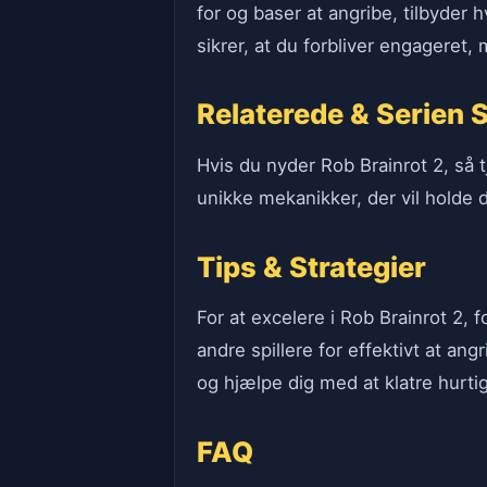
for og baser at angribe, tilbyder h
sikrer, at du forbliver engageret
Relaterede & Serien S
Hvis du nyder Rob Brainrot 2, så 
unikke mekanikker, der vil holde di
Tips & Strategier
For at excelere i Rob Brainrot 2, 
andre spillere for effektivt at a
og hjælpe dig med at klatre hurti
FAQ