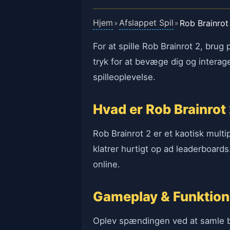
Hjem
Afslappet Spil
Rob Brainrot
»
»
For at spille Rob Brainrot 2, brug
tryk for at bevæge dig og interag
spilleoplevelse.
Hvad er Rob Brainrot
Rob Brainrot 2 er et kaotisk multi
klatrer hurtigt op ad leaderboar
online.
Gameplay & Funktion
Oplev spændingen ved at samle br