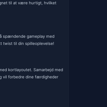
net til at være hurtigt, hvilket
også spændende gameplay med
twist til din spilleoplevelse!
ig med kortlayoutet. Samarbejd med
ng vil forbedre dine færdigheder