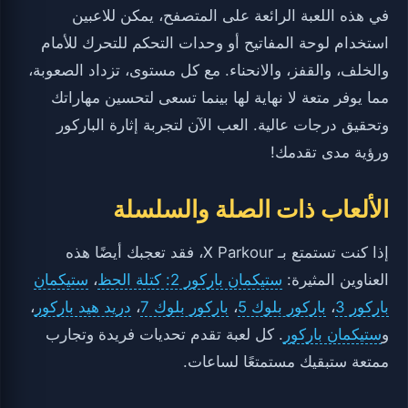
في هذه اللعبة الرائعة على المتصفح، يمكن للاعبين
استخدام لوحة المفاتيح أو وحدات التحكم للتحرك للأمام
والخلف، والقفز، والانحناء. مع كل مستوى، تزداد الصعوبة،
مما يوفر متعة لا نهاية لها بينما تسعى لتحسين مهاراتك
وتحقيق درجات عالية. العب الآن لتجربة إثارة الباركور
ورؤية مدى تقدمك!
الألعاب ذات الصلة والسلسلة
إذا كنت تستمتع بـ X Parkour، فقد تعجبك أيضًا هذه
العناوين المثيرة:
ستيكمان باركور 2: كتلة الحظ
،
ستيكمان
باركور 3
،
باركور بلوك 5
،
باركور بلوك 7
،
دريد هيد باركور
،
و
ستيكمان باركور
. كل لعبة تقدم تحديات فريدة وتجارب
ممتعة ستبقيك مستمتعًا لساعات.