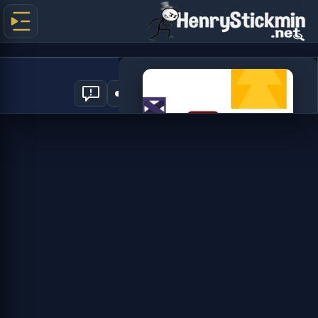
X Parkour
4
العب الآن