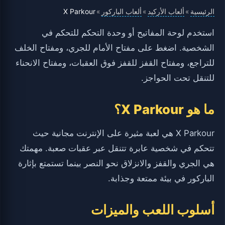
الرئيسية
ألعاب الأركيد
ألعاب الباركور
X Parkour
»
»
»
استخدم لوحة المفاتيح أو وحدة التحكم للتحكم في
الشخصية. اضغط على مفتاح الأمام للجري، ومفتاح الخلف
للتراجع، ومفتاح القفز للقفز فوق العقبات، ومفتاح الانحناء
للتنقل تحت الحواجز.
ما هو X Parkour؟
X Parkour هي لعبة مثيرة على الإنترنت مجانية حيث
تتحكم في شخصية عابرة تتنقل عبر عقبات صعبة. مهمتك
هي الجري والقفز والانزلاق نحو النصر بينما تستمتع بإثارة
الباركور في بيئة ممتعة وجذابة.
أسلوب اللعب والميزات