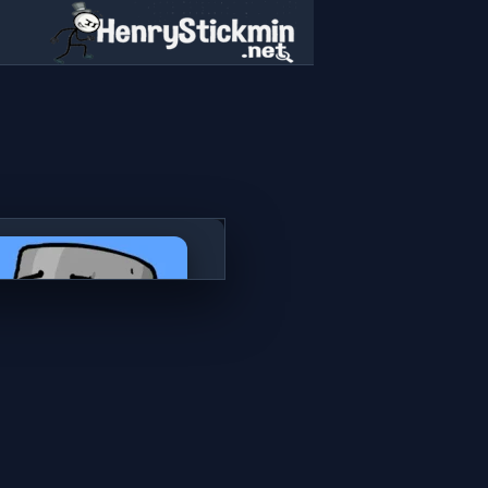
Dig2China
العب الآن