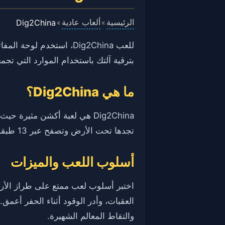
الرئيسية
ألعاب عادية
Dig2China
»
»
للعب Dig2China، استخدم
بترقية آلتك باستخدام الموارد التي تجم
ما هي Dig2China؟
Dig2China هي لعبة أكشن مثي
تجدها تحت الأرض وتصفح عبر 13 طبقة فريدة مليئة بالتحديات والموارد.
أسلوب اللعب والميزات
اختبر أسلوب لعب ممتع على طراز الأرك
العقبات، وأدر الوقود أثناء الحفر أع
والتقاط المعالم الشهيرة.