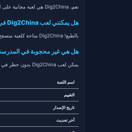
نعم، Dig2China هي لعبة مجانية على الإنترنت يمكنك الاستمتاع بها دون أي تنزيلات.
هل يمكنني لعب Dig2China في متصفحي؟
بالطبع! Dig2China متاحة كلعبة متصفح، مما يجعل من السهل اللعب في أي وقت.
هل هي غير محجوبة في المدرسة
يمكن لعب Dig2China بدون حظر في المدرسة، مما يوفر تجربة لعب ممتعة خلال فترات الاستراحة.
اسم اللعبة
التقييم
تاريخ الإصدار
آخر تحديث