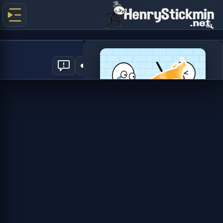
Toilet Time
2
العب الآن