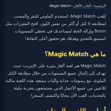
الرئيسية
ألعاب الألغاز
Magic Match
»
»
للعب Magic Match، استخدم الماوس للنقر والسحب
لمطابقة 5 كتل أو أكثر من نفس اللون. افتح المعززات مثل
Boom وإزالة الخط لمساعدتك في تخطي المستويات.
استمتع بالتحدي وهدفك هو تحقيق أعلى النقاط!
ما هي Magic Match؟
Magic Match هي لعبة ألغاز مثيرة على الإنترنت حيث
تهدف إلى إكمال جميع المستويات من خلال مطابقة الكتل
الملونة. مع رسومات جذابة وآليات ممتعة، هذه اللعبة مثالية
للاعبين من جميع الأعمار الذين يستمتعون بتجربة مليئة
بالتحديات. العب الآن مجانًا واكتشف السحر!
أسلوب اللعب والميزات