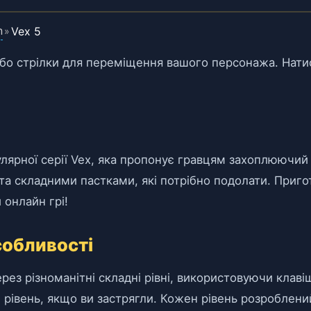
n
Vex 5
»
бо стрілки для переміщення вашого персонажа. Натис
улярної серії Vex, яка пропонує гравцям захоплюючий
а складними пастками, які потрібно подолати. Приго
 онлайн грі!
собливості
рез різноманітні складні рівні, використовуючи клаві
 рівень, якщо ви застрягли. Кожен рівень розроблени