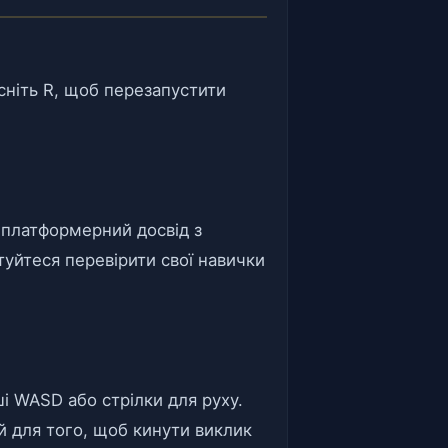
ніть R, щоб перезапустити
 платформерний досвід з
туйтеся перевірити свої навички
ші WASD або стрілки для руху.
й для того, щоб кинути виклик