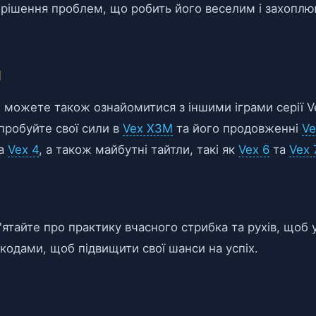
ирішення проблем, що робить його веселим і захопл
и
и можете також ознайомитися з іншими іграми серії 
спробуйте свої сили в
Vex X3M
та його продовженні
Ve
а
Vex 4
, а також майбутні тайтли, такі як
Vex 6
та
Vex 
м'ятайте про практику вчасного стрибка та рухів, щоб
кодами, щоб підвищити свої шанси на успіх.