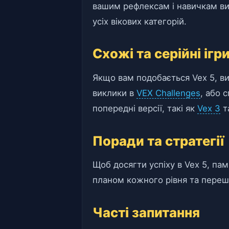
вашим рефлексам і навичкам в
усіх вікових категорій.
Схожі та серійні ігр
Якщо вам подобається Vex 5, в
виклики в
VEX Challenges
, або 
попередні версії, такі як
Vex 3
т
Поради та стратегії
Щоб досягти успіху в Vex 5, па
планом кожного рівня та переш
Часті запитання