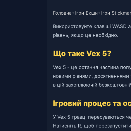
Головна
Ігри Екшн
Ігри Stickma
»
»
Використовуйте клавіші WASD а
рівень, якщо це необхідно.
Що таке Vex 5?
Vex 5 - це остання частина поп
новими рівнями, досягненнями т
в цій захоплюючій безкоштовній
Ігровий процес та о
У Vex 5 гравці пересуваються че
Натисніть R, щоб перезапустити