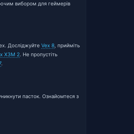
юючим вибором для геймерів
Vex. Досліджуйте
Vex 8
, прийміть
x X3M 2
. Не пропустіть
7
.
 уникнути пасток. Ознайомтеся з