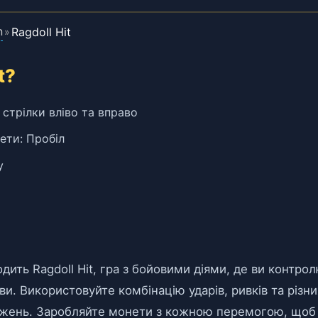
n
Ragdoll Hit
»
t?
 стрілки вліво та вправо
ети: Пробіл
у
одить Ragdoll Hit, гра з бойовими діями, де ви контр
ви. Використовуйте комбінацію ударів, ривків та різн
джень. Заробляйте монети з кожною перемогою, щоб 