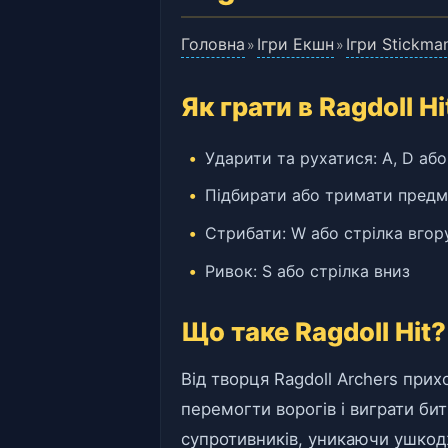
Головна
Ігри Екшн
Ігри Stickma
»
»
Як грати в Ragdoll Hi
Ударити та рухатися: A, D або
Підбирати або тримати предм
Стрибати: W або стрілка вгор
Ривок: S або стрілка вниз
Що таке Ragdoll Hit?
Від творця Ragdoll Archers прих
перемогти ворогів і виграти бит
супротивників, уникаючи ушко