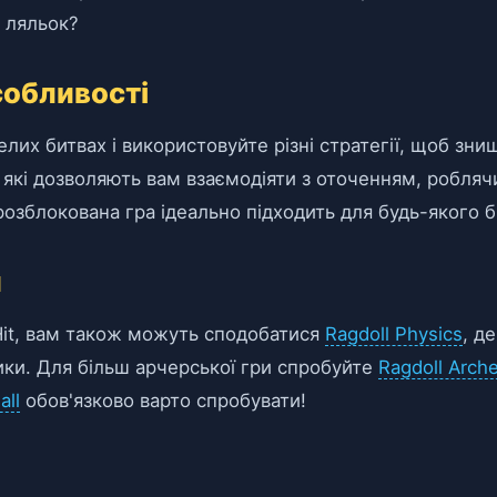
в ляльок?
собливості
селих битвах і використовуйте різні стратегії, щоб зни
які дозволяють вам взаємодіяти з оточенням, робляч
 розблокована гра ідеально підходить для будь-якого 
и
Hit, вам також можуть сподобатися
Ragdoll Physics
, д
ики. Для більш арчерської гри спробуйте
Ragdoll Arch
all
обов'язково варто спробувати!