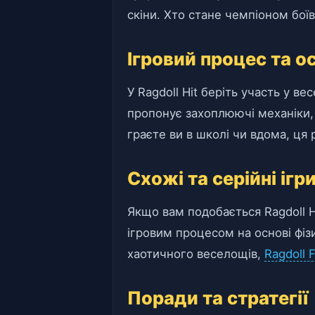
скіни. Хто стане чемпіоном бої
Ігровий процес та о
У Ragdoll Hit беріть участь у ве
пропонує захоплюючі механіки, 
граєте ви в школі чи вдома, ця
Схожі та серійні ігр
Якщо вам подобається Ragdoll 
ігровим процесом на основі фіз
хаотичного веселощів,
Ragdoll F
Поради та стратегії