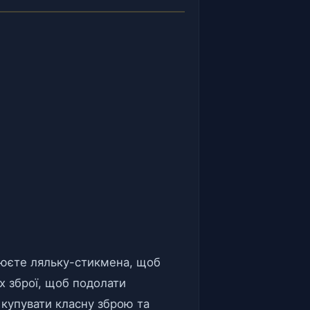
олюєте ляльку-стикмена, щоб
их зброї, щоб подолати
купувати класну зброю та