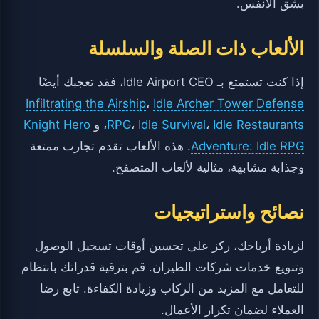
بشق الأنفس.
الألعاب ذات الصلة والسلسلة
إذا كنت تستمتع بـ Idle Airport CEO، فقد تعجبك أيضًا
Infiltrating the Airship
،
Idle Archer Tower Defense
Idle Restaurants
،
Idle Survival
،
RPG
، و
Knight Hero
Adventure: Idle RPG
. هذه الألعاب تقدم تجارب ممتعة
وجذابة مشابهة، مثالية لألعاب المتصفح.
نصائح واستراتيجيات
لزيادة أرباحك، ركز على تحسين أوقات تسجيل الوصول
وتنويع خدمات شركات الطيران. قم بترقية قدراتك بانتظام
للتعامل مع المزيد من الركاب وزيادة الكفاءة. تابع رضا
العملاء لضمان تكرار الأعمال.